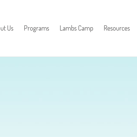
ut Us
Programs
Lambs Camp
Resources
ter From the
Pre-K
Lambs
St. Peter’s Res
ctor
3 Year Olds
Parenting Res
imonials
2 Year Olds
Lunch Bunch
Special Activities