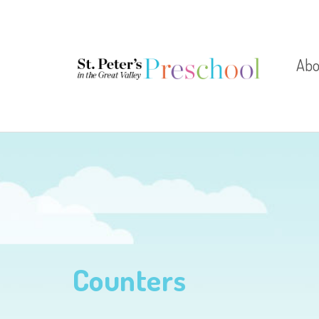
Abo
Let
Dire
Test
Counters